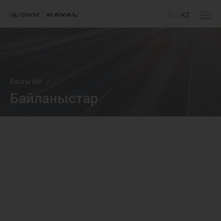
RU
|
KZ
Басты бет
/
Байланыстар