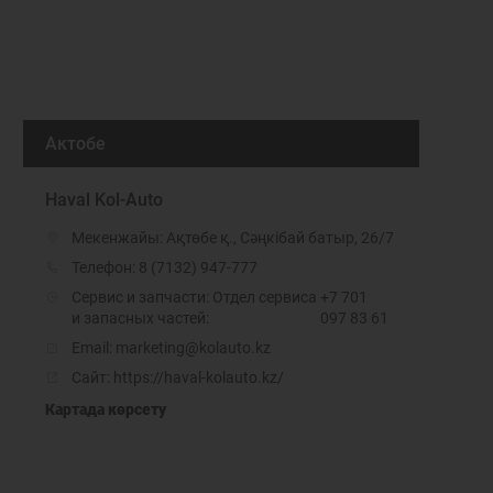
Актобе
Haval Kol-Auto
Мекенжайы: Ақтөбе қ., Сәңкібай батыр, 26/7
Телефон:
8 (7132) 947-777
Сервис и запчасти: Отдел сервиса
+7 701
и запасных частей:
097 83 61
Email:
marketing@kolauto.kz
Сайт:
https://haval-kolauto.kz/
Картада көрсету