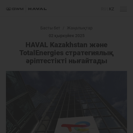
RU
|
KZ
Басты бет
/
Жаңалықтар
02 қыркүйек 2025
HAVAL Kazakhstan және
TotalEnergies стратегиялық
әріптестікті нығайтады