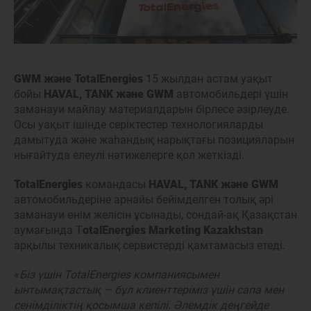
GWM және TotalEnergies
15 жылдан астам уақыт
бойы
HAVAL, TANK және GWM
автомобильдері үшін
заманауи майлау материалдарын бірлесе әзірлеуде.
Осы уақыт ішінде серіктестер технологияларды
дамытуда және жаһандық нарықтағы позицияларын
нығайтуда елеулі нәтижелерге қол жеткізді.
TotalEnergies
командасы
HAVAL, TANK және GWM
автомобильдеріне арнайы бейімделген толық әрі
заманауи өнім желісін ұсынады, сондай-ақ Қазақстан
аумағында T
otalEnergies Marketing Kazakhstan
арқылы техникалық сервистерді қамтамасыз етеді.
«
Біз үшін TotalEnergies компаниясымен
ынтымақтастық — бұл клиенттеріміз үшін сапа мен
сенімділіктің қосымша кепілі. Әлемдік деңгейде