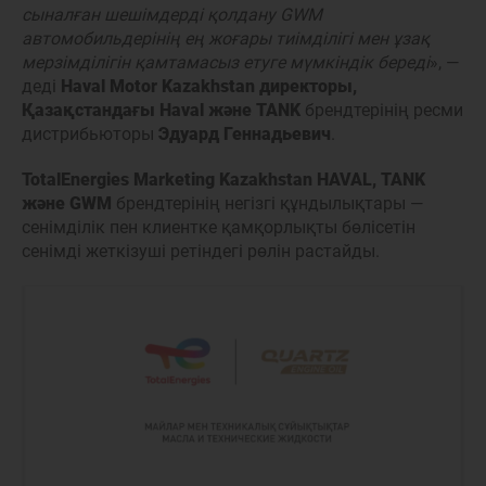
сыналған шешімдерді қолдану GWM
автомобильдерінің ең жоғары тиімділігі мен ұзақ
мерзімділігін қамтамасыз етуге мүмкіндік береді
», —
деді
Haval Motor Kazakhstan директоры,
Қазақстандағы Haval және TANK
брендтерінің ресми
дистрибьюторы
Эдуард Геннадьевич
.
TotalEnergies Marketing Kazakhstan HAVAL, TANK
және GWM
брендтерінің негізгі құндылықтары —
сенімділік пен клиентке қамқорлықты бөлісетін
сенімді жеткізуші ретіндегі рөлін растайды.