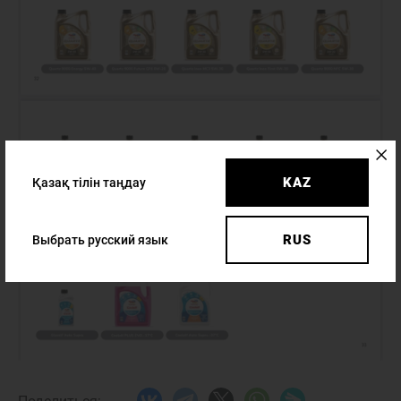
KAZ
Қазақ тілін таңдау
RUS
Выбрать русский язык
8 (7132)
947-777
Н
ЖАҢАЛЫҚТАР
БАЙЛАНЫСТАР
Haval Kol-
Auto