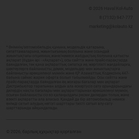
© 2026 Haval Kol-Auto
8 (7132) 947-777
marketing@kolauto.kz
* Өнімнің/автомобильдің құнына, модельдік қатарына,
сипаттамаларына, жиынтығының болуына және осындай
жиынтықтағы опцияның және/немесе жабдықтың болуына қатысты
ақпарат (бұдан әрі - «Ақпарат»), осы сайтта және прайс-парақтарда
баяндалған, тек қана ақпараттық сипатқа ие, жергілікті жағдайларға,
шектеулерге байланысты, демек, модельдер мен жиынтықтарға
байланысты ерекшеленуі мүмкін және ҚР Азаматтық Кодексінің 447-
бабына сәйкес жария оферта болып табылмайды. Осы сайтта және
прайс-парақтарда баяндалған ең жоғары бағалар мен ақпарат
Дистрибьютор тарапынан алдын ала ескертусіз сату орындарындағы
дилердің нақты бағалары мен ақпараттарынан ерекшеленуі мүмкін,
осыған байланысты сіз өз қалаңыздағы ресми дилерден толық және
өзекті ақпаратты ала аласыз. Қандай да бір автомобильді немесе
өнімді сатып алудың негізгі шарттары тиісті сатып алу-сату
шарттарында айқындалады.
© 2026, барлық құқықтар қорғалған