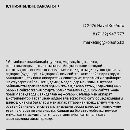
ҚҰПИЯЛЫЛЫҚ САЯСАТЫ
© 2026 Haval Kol-Auto
8 (7132) 947-777
marketing@kolauto.kz
* Өнімнің/автомобильдің құнына, модельдік қатарына,
сипаттамаларына, жиынтығының болуына және осындай
жиынтықтағы опцияның және/немесе жабдықтың болуына қатысты
ақпарат (бұдан әрі - «Ақпарат»), осы сайтта және прайс-парақтарда
баяндалған, тек қана ақпараттық сипатқа ие, жергілікті жағдайларға,
шектеулерге байланысты, демек, модельдер мен жиынтықтарға
байланысты ерекшеленуі мүмкін және ҚР Азаматтық Кодексінің 447-
бабына сәйкес жария оферта болып табылмайды. Осы сайтта және
прайс-парақтарда баяндалған ең жоғары бағалар мен ақпарат
Дистрибьютор тарапынан алдын ала ескертусіз сату орындарындағы
дилердің нақты бағалары мен ақпараттарынан ерекшеленуі мүмкін,
осыған байланысты сіз өз қалаңыздағы ресми дилерден толық және
өзекті ақпаратты ала аласыз. Қандай да бір автомобильді немесе
өнімді сатып алудың негізгі шарттары тиісті сатып алу-сату
шарттарында айқындалады.