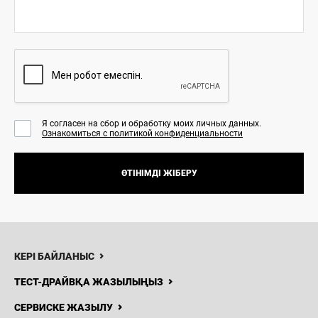
Я согласен на сбор и обработку моих личных данных.
Ознакомиться с политикой конфиденциальности
ӨТІНІМДІ ЖІБЕРУ
8 (7132)
947-777
Н
ЖАҢАЛЫҚТАР
БАЙЛАНЫСТАР
Haval Kol-
КЕРІ БАЙЛАНЫС
Auto
ТЕСТ-ДРАЙВҚА ЖАЗЫЛЫҢЫЗ
СЕРВИСКЕ ЖАЗЫЛУ