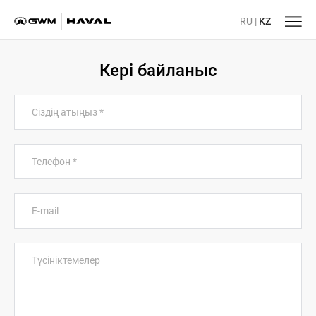
RU
|
KZ
Кері байланыс
Сіздің атыңыз
*
Телефон
*
E-mail
Түсініктемелер