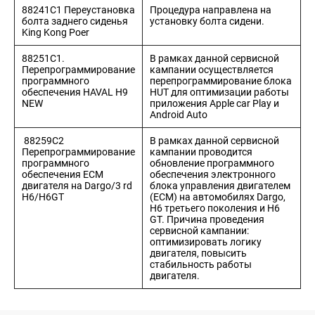
88241C1 Переустановка
Процедура направлена на
болта заднего сиденья
установку болта сидени.
King Kong Poer
8 (7132)
947-777
НОВОСТИ
КОНТАКТЫ
88251C1.
В рамках данной сервисной
Haval Kol-
Перепрограммирование
кампании осуществляется
Auto
программного
перепрограммирование блока
обеспечения HAVAL H9
HUT для оптимизации работы
NEW
приложения Apple car Play и
Android Auto
88259С2
В рамках данной сервисной
Перепрограммирование
кампании проводится
программного
обновление программного
обеспечения ЕСМ
обеспечения электронного
двигателя на Dargo/3 rd
блока управления двигателем
H6/H6GT
(ECM) на автомобилях Dargo,
H6 третьего поколения и H6
GT. Причина проведения
сервисной кампании:
оптимизировать логику
двигателя, повысить
стабильность работы
двигателя.