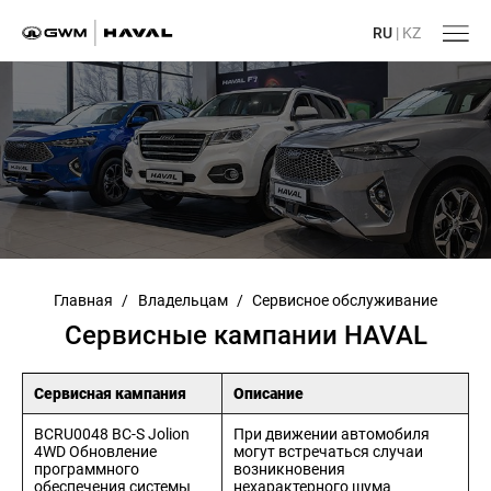
RU
|
KZ
Главная
/
Владельцам
/
Сервисное обслуживание
Сервисные кампании HAVAL
Сервисная кампания
Описание
BCRU0048 BC-S Jolion
При движении автомобиля
4WD Обновление
могут встречаться случаи
программного
возникновения
обеспечения системы
нехарактерного шума