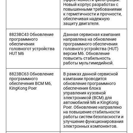
Новый корпус разработан с
повышенными требованиями
к герметичности и прочности,
обеспечивая надежную
защиту двигателя.
8823BC43 Обновление
Данная сервисная кампания
программного
направлена на обновление
обеспичения
программного обеспечения
головногот устройства
головного устройства (HUT)
HUT M6
версии M6. Обновление
повысить стабильность
работы мультимедийной.
8823BC63 Обновление
В рамках данной сервисной
программного
кампании проводится
обеспечения BCM M6,
обновление программного
KingKong Poer
обеспечения блока
управления кузовной
электроникой (BCM) для
автомобилей M6 и KingKong
Poer. Обновление направлено
на повышение стабильности
работы систем безопасности и
улучшение функционирования
электронных компонентов.