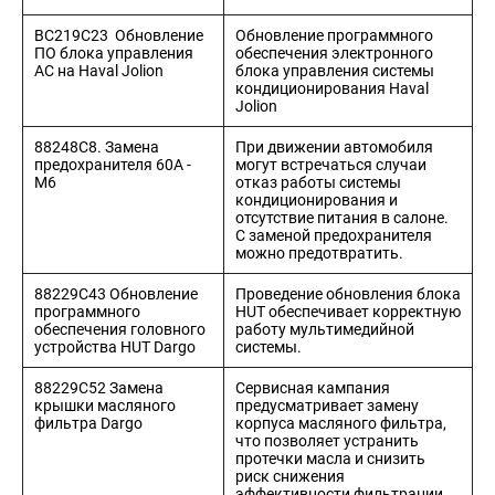
BC219C23 Обновление
Обновление программного
ПО блока управления
обеспечения электронного
АC на Haval Jolion
блока управления системы
кондиционирования Haval
Jolion
88248С8. Замена
При движении автомобиля
предохранителя 60А -
могут встречаться случаи
M6
отказ работы системы
кондиционирования и
отсутствие питания в салоне.
С заменой предохранителя
можно предотвратить.
88229C43 Обновление
Проведение обновления блока
программного
HUT обеспечивает корректную
обеспечения головного
работу мультимедийной
устройства HUT Dargo
системы.
88229C52 Замена
Сервисная кампания
крышки масляного
предусматривает замену
фильтра Dargo
корпуса масляного фильтра,
что позволяет устранить
протечки масла и снизить
риск снижения
эффективности фильтрации.