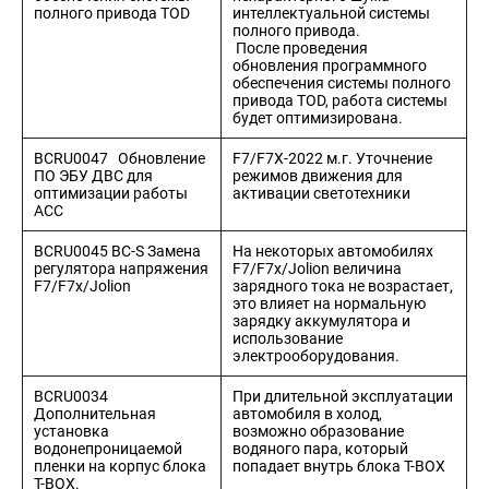
полного привода TOD
интеллектуальной системы
полного привода.
После проведения
обновления программного
обеспечения системы полного
привода TOD, работа системы
будет оптимизирована.
BCRU0047 Обновление
F7/F7X-2022 м.г. Уточнение
ПО ЭБУ ДВС для
режимов движения для
оптимизации работы
активации светотехники
ACC
BCRU0045 BC-S Замена
На некоторых автомобилях
регулятора напряжения
F7/F7x/Jolion величина
F7/F7x/Jolion
зарядного тока не возрастает,
это влияет на нормальную
зарядку аккумулятора и
использование
электрооборудования.
BCRU0034
При длительной эксплуатации
Дополнительная
автомобиля в холод,
установка
возможно образование
водонепроницаемой
водяного пара, который
пленки на корпус блока
попадает внутрь блока T-BOX
T-BOX.